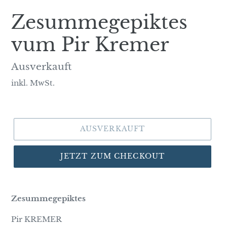
Zesummegepiktes
vum Pir Kremer
Normaler
Ausverkauft
Preis
inkl. MwSt.
AUSVERKAUFT
JETZT ZUM CHECKOUT
Zesummegepiktes
Pir KREMER