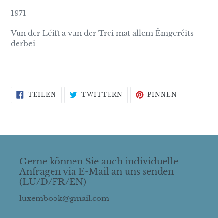
1971
Vun der Léift a vun der Trei mat allem Ëmgeréits
derbei
AUF
AUF
AUF
TEILEN
TWITTERN
PINNEN
FACEBOOK
TWITTER
PINTERES
TEILEN
TWITTERN
PINNEN
Gerne können Sie auch individuelle
Anfragen via E-Mail an uns senden
(LU/D/FR/EN)
luxembook@gmail.com