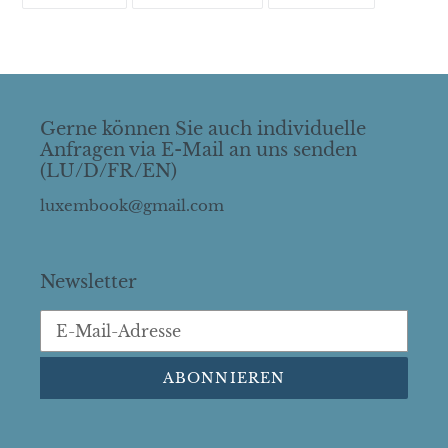
FACEBOOK
TWITTER
PINTERES
TEILEN
TWITTERN
PINNEN
Gerne können Sie auch individuelle
Anfragen via E-Mail an uns senden
(LU/D/FR/EN)
luxembook@gmail.com
Newsletter
ABONNIEREN