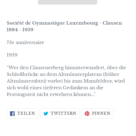
Société de Gymnastique Luxembourg - Clausen
1884 - 1959
75e anniversaire
1959
"Wer den Clausenerberg hinunterwandert, über die
Schloßbrücke an dem Altmünsterplateau (früher
Altmünsterabtei) vorbei bis zum Mansfeldtor, wird
sich wohl eines tieferen Gedankens an die
Festungszeit nicht erwehren können..."
AUF
AUF
AUF
TEILEN
TWITTERN
PINNEN
FACEBOOK
TWITTER
PINTERES
TEILEN
TWITTERN
PINNEN