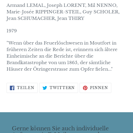
Armand LEMAL, Joseph LORENT, Mil NENNO,
Marie-Josée RIPPINGER-STEIL, Guy SCHOLER,
Jean SCHUMACHER, Jean THIRY
1979
"Wenn über das Feuerlöschwesen in Moutfort in
früheren Zeiten die Rede ist, erinnern sich ältere
Einheimische an die Berichte über die
Brandkatastrophe von um 1865, der sämtliche
Häuser der Ötringerstrasse zum Opfer fielen..."
AUF
AUF
AUF
TEILEN
TWITTERN
PINNEN
FACEBOOK
TWITTER
PINTERES
TEILEN
TWITTERN
PINNEN
Gerne können Sie auch individuelle