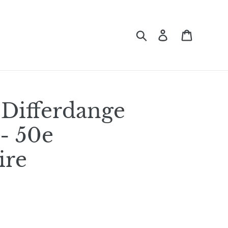
Suchen
Einloggen
Einkauf
Differdange
 - 50e
ire