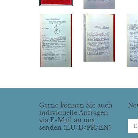
Gerne können Sie auch
New
individuelle Anfragen
via E-Mail an uns
senden (LU/D/FR/EN)