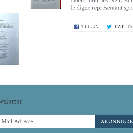
labeur, dont les "RED BOY
le digne représentant sport
AUF
TEILEN
TWITTE
FACEBOOK
TEILEN
sletter
ABONNIER