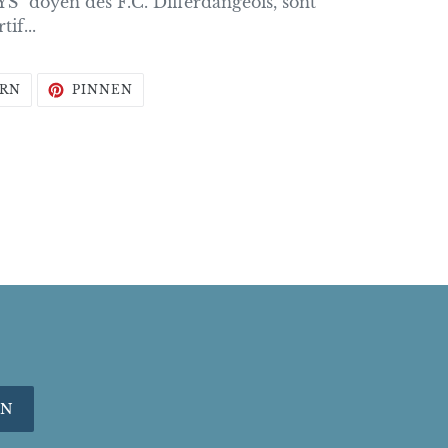
S" doyen des F.C. Differdangeois, sont
if...
AUF
AUF
RN
PINNEN
TWITTER
PINTEREST
TWITTERN
PINNEN
EN