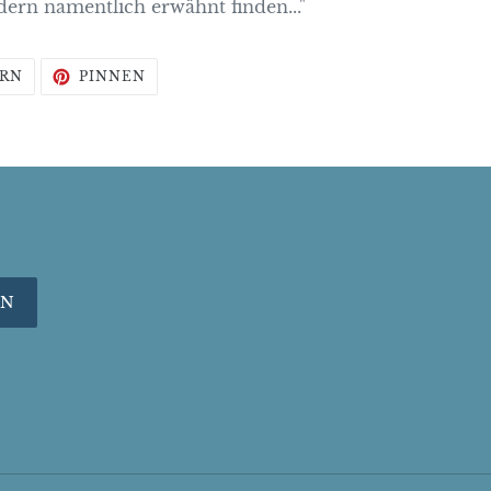
dern namentlich erwähnt finden..."
AUF
AUF
RN
PINNEN
TWITTER
PINTEREST
TWITTERN
PINNEN
EN