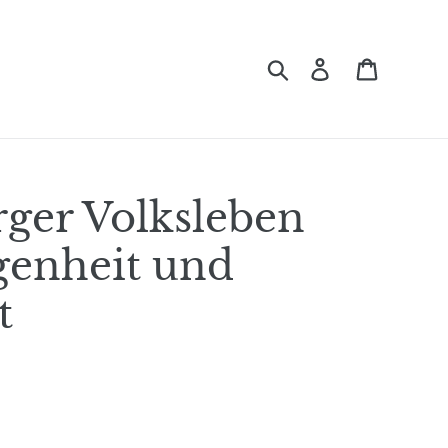
Suchen
Einloggen
Einkauf
ger Volksleben
genheit und
t