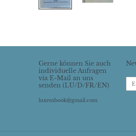
Gerne können Sie auch
New
individuelle Anfragen
via E-Mail an uns
senden (LU/D/FR/EN)
luxembook@gmail.com