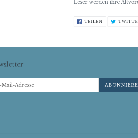
Leser werden ihre Altvor
AUF
TEILEN
TWITTE
FACEBOOK
TEILEN
sletter
ABONNIER