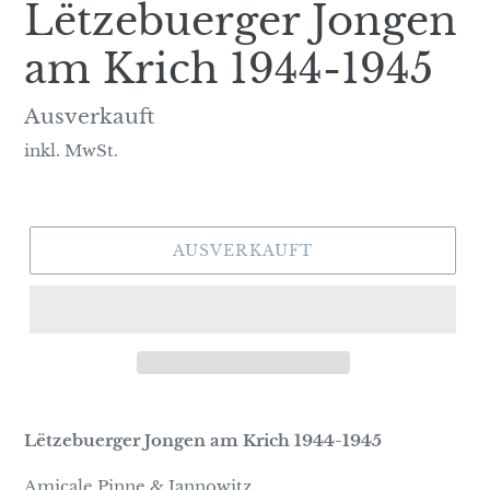
Lëtzebuerger Jongen
am Krich 1944-1945
Normaler
Ausverkauft
Preis
inkl. MwSt.
AUSVERKAUFT
Lëtzebuerger Jongen am Krich 1944-1945
Amicale Pinne & Jannowitz