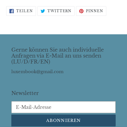
AUF
AUF
AUF
TEILEN
TWITTERN
PINNEN
FACEBOOK
TWITTER
PINTERES
TEILEN
TWITTERN
PINNEN
Gerne können Sie auch individuelle
Anfragen via E-Mail an uns senden
(LU/D/FR/EN)
luxembook@gmail.com
Newsletter
ABONNIEREN