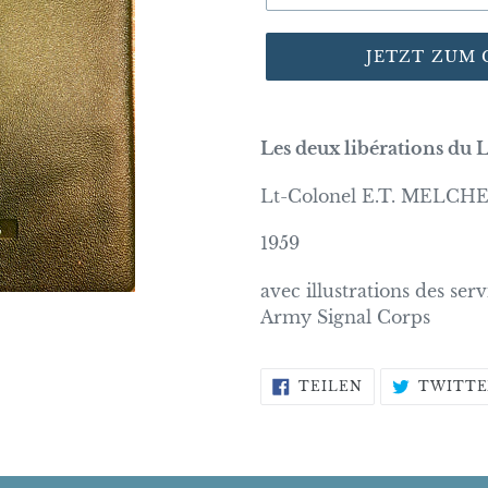
JETZT ZUM
Les deux libérations d
Lt-Colonel E.T. MELCH
1959
avec illustrations des se
Army Signal Corps
AUF
TEILEN
TWITTE
FACEBOOK
TEILEN