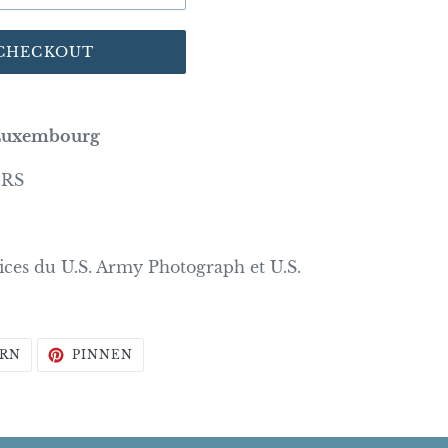
 CHECKOUT
u Luxembourg
ERS
rvices du U.S. Army Photograph et U.S.
AUF
AUF
RN
PINNEN
TWITTER
PINTEREST
TWITTERN
PINNEN