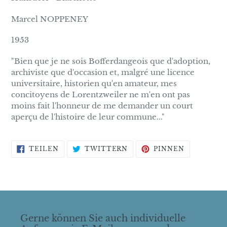
Marcel NOPPENEY
1953
"Bien que je ne sois Bofferdangeois que d'adoption,
archiviste que d'occasion et, malgré une licence
universitaire, historien qu'en amateur, mes
concitoyens de Lorentzweiler ne m'en ont pas
moins fait l'honneur de me demander un court
aperçu de l'histoire de leur commune..."
AUF
AUF
AUF
TEILEN
TWITTERN
PINNEN
FACEBOOK
TWITTER
PINTERES
TEILEN
TWITTERN
PINNEN
Gerne können Sie auch individuelle