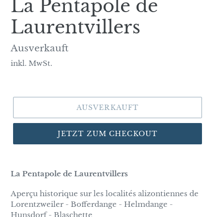
La Pentapole de
Laurentvillers
Normaler
Ausverkauft
Preis
inkl. MwSt.
AUSVERKAUFT
JETZT ZUM CHECKOUT
La Pentapole de Laurentvillers
Aperçu historique sur les localités alizontiennes de
Lorentzweiler - Bofferdange - Helmdange -
Hunsdorf - Blaschette