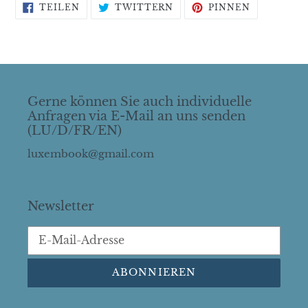
AUF
AUF
AUF
TEILEN
TWITTERN
PINNEN
FACEBOOK
TWITTER
PINTERES
TEILEN
TWITTERN
PINNEN
Gerne können Sie auch individuelle
Anfragen via E-Mail an uns senden
(LU/D/FR/EN)
luxembook@gmail.com
Newsletter
ABONNIEREN