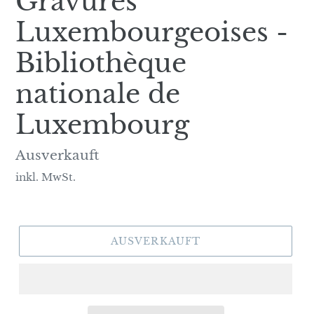
Gravures
Luxembourgeoises -
Bibliothèque
nationale de
Luxembourg
Normaler
Ausverkauft
Preis
inkl. MwSt.
AUSVERKAUFT