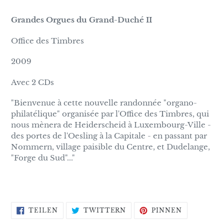
Grandes Orgues du Grand-Duché II
Office des Timbres
2009
Avec 2 CDs
"Bienvenue à cette nouvelle randonnée "organo-
philatélique" organisée par l'Office des Timbres, qui
nous mènera de Heiderscheid à Luxembourg-Ville -
des portes de l'Oesling à la Capitale - en passant par
Nommern, village paisible du Centre, et Dudelange,
"Forge du Sud"..."
AUF
AUF
AUF
TEILEN
TWITTERN
PINNEN
FACEBOOK
TWITTER
PINTERES
TEILEN
TWITTERN
PINNEN