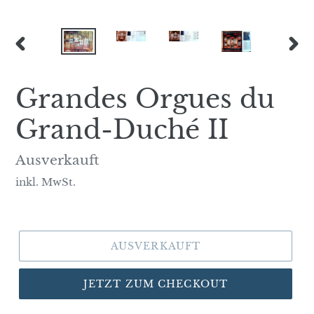
VORHERIGER
NÄC
SCHIEBER
SCH
Grandes Orgues du
Grand-Duché II
Normaler
Ausverkauft
Preis
inkl. MwSt.
AUSVERKAUFT
JETZT ZUM CHECKOUT