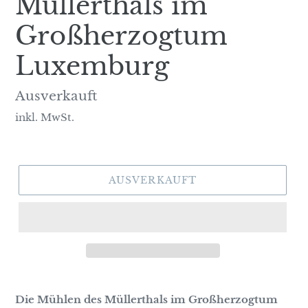
Müllerthals im
Großherzogtum
Luxemburg
Normaler
Ausverkauft
Preis
inkl. MwSt.
AUSVERKAUFT
Die Mühlen des Müllerthals im Großherzogtum