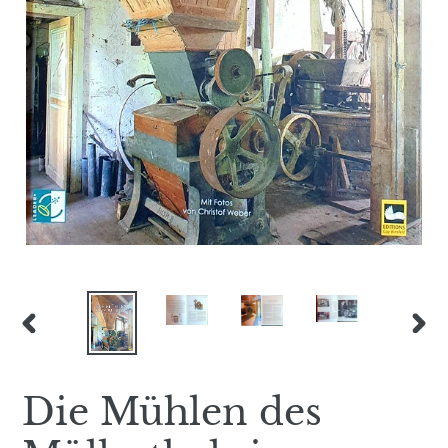
VORHERIGER
NÄC
SCHIEBER
SCH
Die Mühlen des