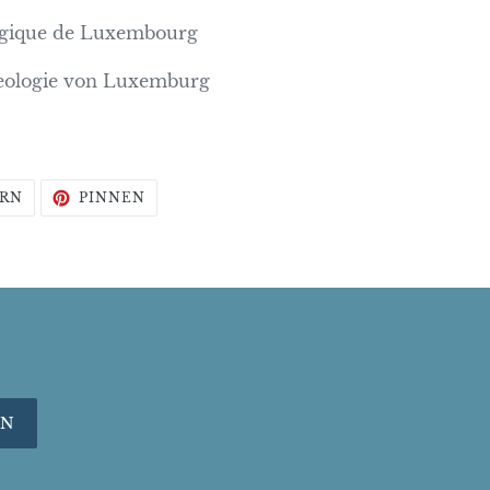
logique de Luxembourg
Geologie von Luxemburg
AUF
AUF
RN
PINNEN
TWITTER
PINTEREST
TWITTERN
PINNEN
EN