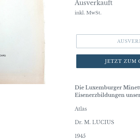
Normaler
Ausverkauft
Preis
inkl. MwSt.
AUSVER
JETZT ZUM
Die Luxemburger Minett
Eisenerzbildungen unse
Atlas
Dr. M. LUCIUS
1945