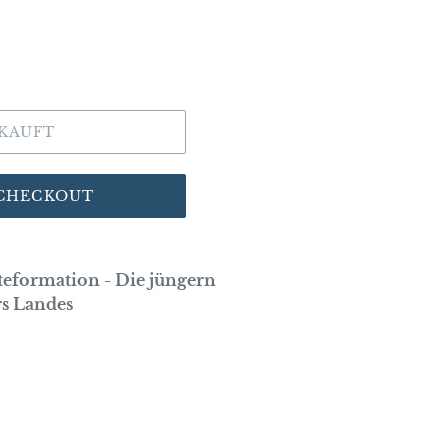
KAUFT
 CHECKOUT
eformation - Die jüngern
rs Landes