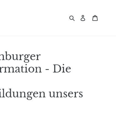
Suchen
Einloggen
Einkauf
mburger
rmation - Die
ildungen unsers