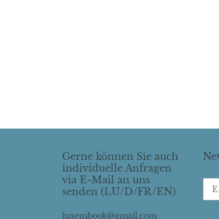
Gerne können Sie auch
New
individuelle Anfragen
via E-Mail an uns
senden (LU/D/FR/EN)
luxembook@gmail.com