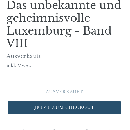
Das unbekannte und
geheimnisvolle
Luxemburg - Band
VIII
Normaler
Ausverkauft
Preis
inkl. MwSt.
AUSVERKAUFT
JETZT ZUM CHECKOUT