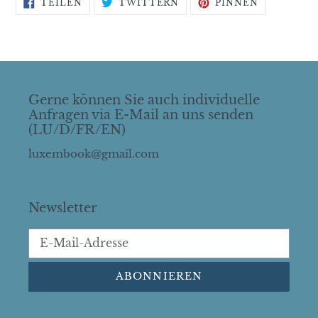
AUF
AUF
AUF
TEILEN
TWITTERN
PINNEN
FACEBOOK
TWITTER
PINTERES
TEILEN
TWITTERN
PINNEN
Gerne können Sie auch individuelle
Anfragen via E-Mail an uns senden
(LU/D/FR/EN)
luxembook@gmail.com
Newsletter
ABONNIEREN