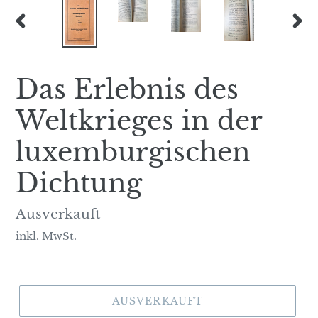
VORHERIGER
NÄC
SCHIEBER
SCH
Das Erlebnis des
Weltkrieges in der
luxemburgischen
Dichtung
Normaler
Ausverkauft
Preis
inkl. MwSt.
AUSVERKAUFT