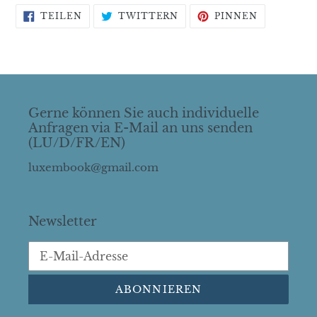
AUF
AUF
AUF
TEILEN
TWITTERN
PINNEN
FACEBOOK
TWITTER
PINTERES
TEILEN
TWITTERN
PINNEN
Gerne können Sie auch individuelle
Anfragen via E-Mail an uns senden
(LU/D/FR/EN)
luxembook@gmail.com
Newsletter
ABONNIEREN